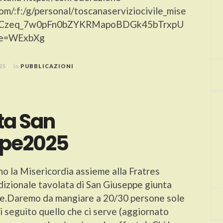
om/:f:/g/personal/toscanaserviziocivile_mise
/EpCzeq_7w0pFn0bZYKRMapoBDGk45bTrxpU
?e=WExbXg
25
in
PUBBLICAZIONI
ta San
ppe2025
o la Misericordia assieme alla Fratres
adizionale tavolata di San Giuseppe giunta
ne.Daremo da mangiare a 20/30 persone sole
 seguito quello che ci serve (aggiornato