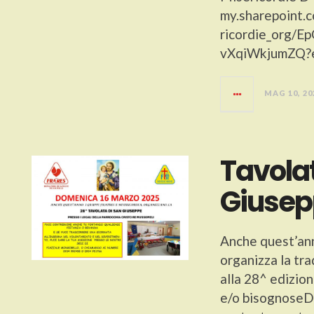
my.sharepoint.c
ricordie_org
vXqiWkjumZQ
MAG 10, 20
Tavola
Giuse
Anche quest’ann
organizza la tr
alla 28^ edizio
e/o bisognoseDi