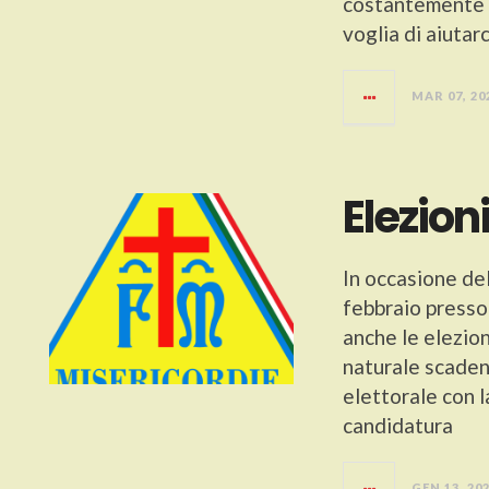
costantemente m
voglia di aiutar
MAR 07, 20
Elezion
In occasione de
febbraio presso 
anche le elezion
naturale scaden
elettorale con l
candidatura
GEN 13, 20