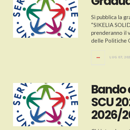
Gradua
Si pubblica la g
“SIKELIA SOLIDA
prenderanno il v
delle Politiche 
LUG 07, 20
Bando 
SCU 202
2026/2