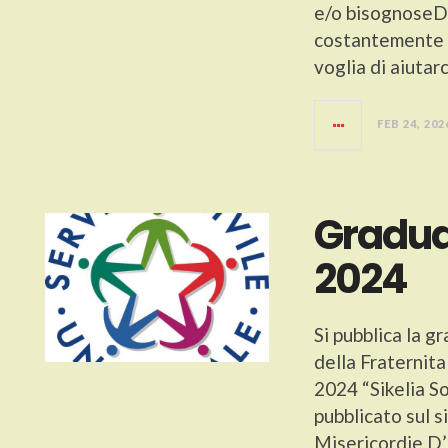
e/o bisognoseDi
costantemente m
voglia di aiutar
FEB 24, 202
Gradua
2024
Si pubblica la g
della Fraternita
2024 “Sikelia So
pubblicato sul 
Misericordie D’