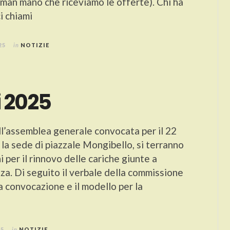
an mano che riceviamo le offerte). Chi ha
ci chiami
25
in
NOTIZIE
i 2025
ll’assemblea generale convocata per il 22
la sede di piazzale Mongibello, si terranno
i per il rinnovo delle cariche giunte a
za. Di seguito il verbale della commissione
a convocazione e il modello per la
25
in
NOTIZIE