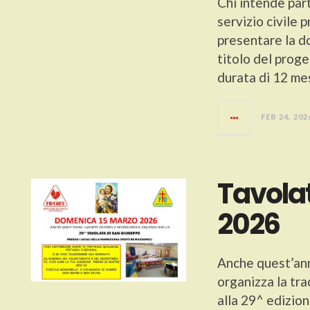
Chi intende part
servizio civile
presentare la d
titolo del prog
durata di 12 mes
FEB 24, 202
Tavola
2026
Anche quest’ann
organizza la tr
alla 29^ edizio