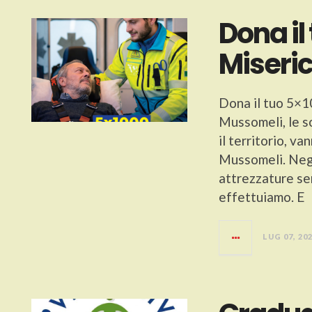
Dona il
Miseri
Dona il tuo 5×10
Mussomeli, le s
il territorio, v
Mussomeli. Negl
attrezzature se
effettuiamo. E
LUG 07, 20