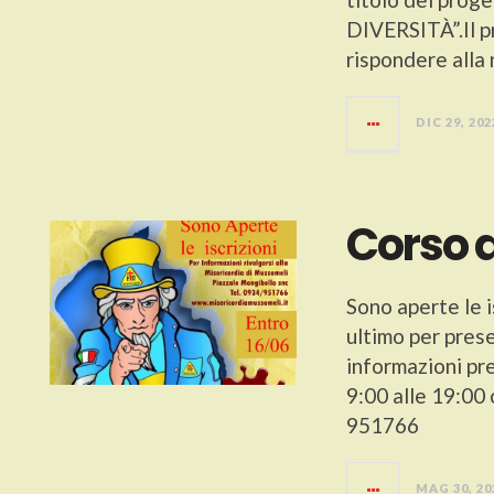
DIVERSITÀ”.Il pr
rispondere alla
DIC 29, 202
Corso d
Sono aperte le i
ultimo per pres
informazioni pre
9:00 alle 19:00
951766
MAG 30, 20