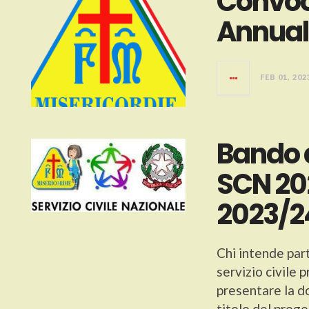
Convoc
Annua
FEB 01, 202
Bando 
SCN 202
2023/2
Chi intende part
servizio civile
presentare la d
titolo del pro