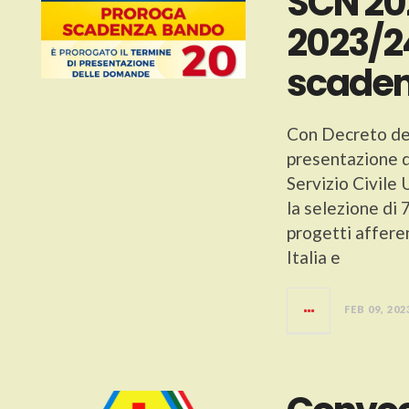
SCN 202
2023/2
scade
Con Decreto del
presentazione
Servizio Civile 
la selezione di 
progetti afferen
Italia e
FEB 09, 202