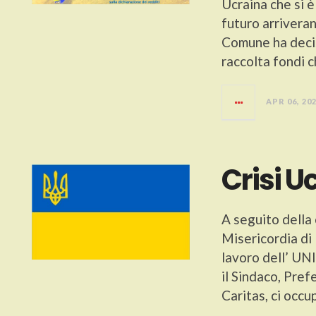
Ucraina che si è
futuro arriveran
Comune ha decis
raccolta fondi c
APR 06, 20
Crisi U
A seguito della
Misericordia di
lavoro dell’ UN
il Sindaco, Pre
Caritas, ci occ