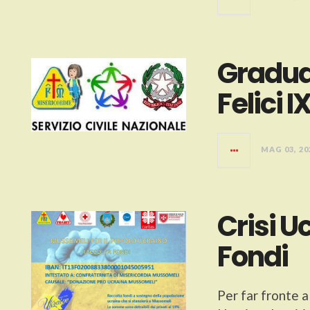
Gradua
Felici I
MAG 03, 20
Crisi U
Fondi
Per far fronte 