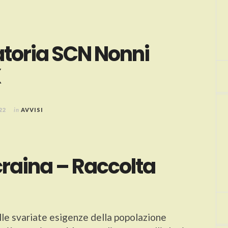
toria SCN Nonni
X
22
in
AVVISI
craina – Raccolta
alle svariate esigenze della popolazione