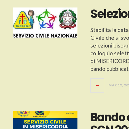
Selezio
Stabilita la data
Civile che si sv
selezioni bisogn
colloquio selet
di MISERICORDIE
bando pubblicat
MAR 12, 20
Bando 