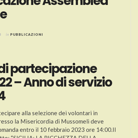
azione Assemblea
le
3
in
PUBBLICAZIONI
di partecipazione
2 – Anno di servizio
4
ecipare alla selezione dei volontari in
 presso la Misericordia di Mussomeli deve
omanda entro il 10 febbraio 2023 ore 14:00.Il
getto: “SICILIA: LA RICCHEZZA DELLA