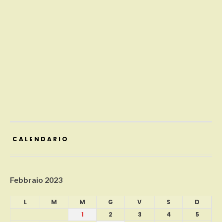
CALENDARIO
Febbraio 2023
L
M
M
G
V
S
D
1
2
3
4
5