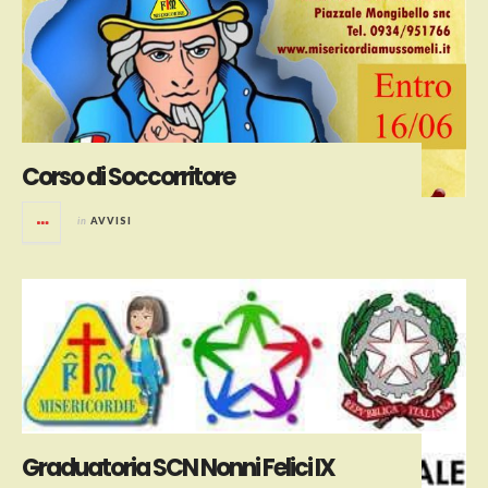
Corso di Soccorritore
in
AVVISI
Graduatoria SCN Nonni Felici IX