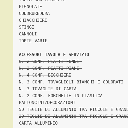
PIGNOLATE   

CUDDRUREDDRA    

CHIACCHIERE 

SFINGI  

CANNOLI 

TORTE VARIE 

ACCESSORI TAVOLA E SERVIZIO 
N. 2 CONF. PIATTI FONDI 

N. 2 CONF. PIATTI PIANI 

N. 4 CONF. BICCHIERI
N. 3 CONF. TOVAGLIOLI BIANCHI E COLORATI  
N. 3 TOVAGLIE DI CARTA  

N. 2 CONF. FORCHETTE IN PLASTICA    

PALLONCINI/DECORAZIONI  

20 TEGLIE DI ALLUMINIO TRA PICCOLE E GRAN