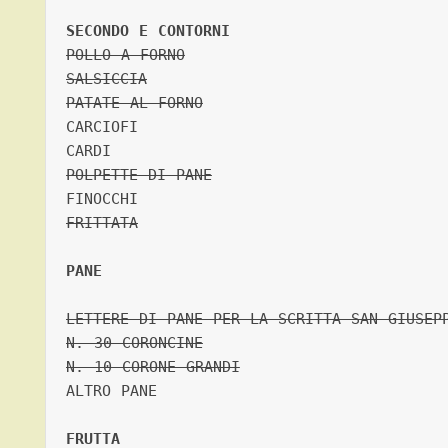
SECONDO E CONTORNI
POLLO A FORNO
SALSICCIA
PATATE AL FORNO
CARCIOFI    

POLPETTE DI PANE
FRITTATA
PANE
LETTERE DI PANE PER LA SCRITTA SAN GIUSEP
N. 30 CORONCINE
N. 10 CORONE GRANDI
ALTRO PANE  

FRUTTA