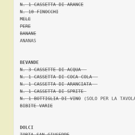
N. 1 CASSETTA DI ARANCE
N. 10 FINOCCHI
MELE
PERE
BANANE
ANANAS

BEVANDE
N. 3 CASSETTE DI ACQUA  

N. 1 CASSETTA DI COCA COLA  

N. 1 CASSETTA DI ARANCIATA  

N. 1 CASSETTA DI SPRITE 
N. 1 BOTTIGLIA DI VINO
BIBITE VARIE
DOLCI
TORTA SAN GIUSEPPE