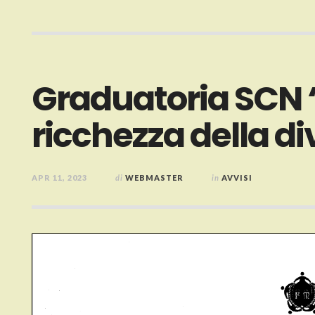
Graduatoria SCN “S
ricchezza della di
APR 11, 2023
di
WEBMASTER
in
AVVISI