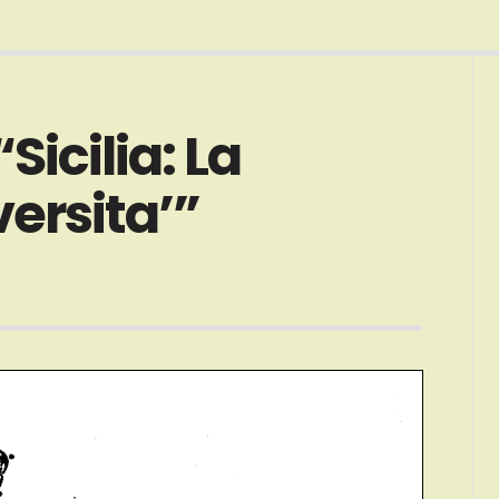
icilia: La
versita’”